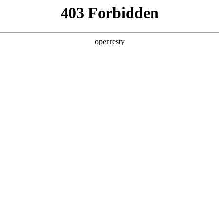
亚洲
丹 科威特 黎巴嫩 孟加拉国 马来西亚 尼泊尔 卡塔尔 沙特阿拉伯 叙利亚 泰
欧洲