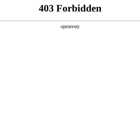
型
全球业务
新闻资讯
智能新能源
Hi4
投资者关系
亚洲
丹 科威特 黎巴嫩 孟加拉国 马来西亚 尼泊尔 卡塔尔 沙特阿拉伯 叙利亚 泰
智慧驾控五座旗舰
欧洲
魏牌V8X
兰 意大利 英国
美洲
牙买加 墨西哥 乌拉圭 智利